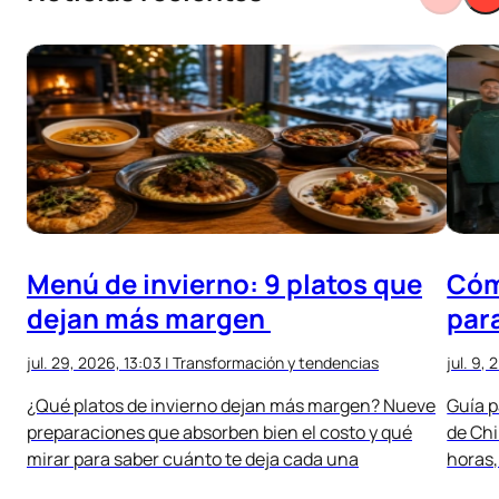
Menú de invierno: 9 platos que
Cóm
dejan más margen
par
jul. 29, 2026, 13:03
|
Transformación y tendencias
jul. 9, 
¿Qué platos de invierno dejan más margen? Nueve
Guía p
preparaciones que absorben bien el costo y qué
de Chi
mirar para saber cuánto te deja cada una
horas,