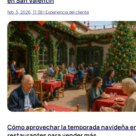
en San Valentín
feb. 5, 2026, 17:38
|
Experiencia del cliente
Cómo aprovechar la temporada navideña e
restaurantes para vender más