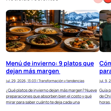
Menú de invierno: 9 platos que
Cóm
dejan más margen
par
jul. 29, 2026, 13:03
|
Transformación y tendencias
jul. 9, 
¿Qué platos de invierno dejan más margen? Nueve
Guía p
preparaciones que absorben bien el costo y qué
de Chi
mirar para saber cuánto te deja cada una
horas,