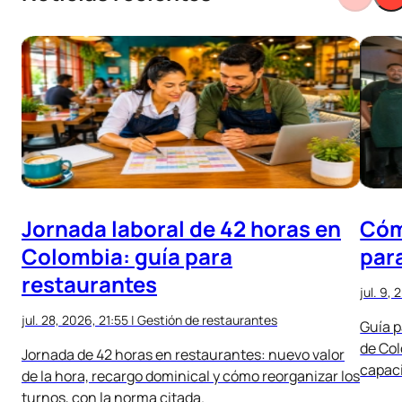
Jornada laboral de 42 horas en
Cóm
Colombia: guía para
par
restaurantes
jul. 9, 
jul. 28, 2026, 21:55
|
Gestión de restaurantes
Guía p
de Col
Jornada de 42 horas en restaurantes: nuevo valor
capaci
de la hora, recargo dominical y cómo reorganizar los
turnos, con la norma citada.