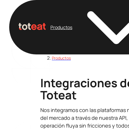
Productos
Home
/
Productos
Integraciones d
Toteat
Nos integramos con las plataformas
del mercado a través de nuestra API,
operación fluya sin fricciones y todo