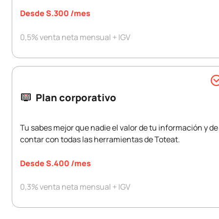
Menú QR Digital
Desde S.300 /mes
Modo offline
0,5% venta neta mensual + IGV
Mesas y equipos ilimitados
Cantidad de Usuarios ilimitada
Reinstalación de impresoras
POS en la nube
Integración medios de pago digitales
Impresión de comandas
Toteat Pago QR
Plan corporativo
Integración Apps Delivery (hasta 8)
Reportes estratégicos
Soporte en línea todos los días del año
Tu sabes mejor que nadie el valor de tu información y de
contar con todas las herramientas de Toteat.
Capacitaciones gratuitas mensuales
Agenda una demo
Menú QR Digital
Desde S.400 /mes
Modo offline
0,3% venta neta mensual + IGV
Mesas y equipos ilimitados
Cantidad de usuarios ilimitada
Reinstalación de impresoras
POS en la nube