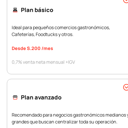
Plan básico
Ideal para pequeños comercios gastronómicos,
Cafeterías, Foodtucks y otros.
Desde S.200 /mes
0,7% venta neta mensual +IGV
Cantidad de Usuarios
POS en la nube
Impresión de comandas
Plan avanzado
Integración Apps Delivery
Soporte en línea todos los días del año
Recomendado para negocios gastronómicos medianos 
grandes que buscan centralizar toda su operación.
Capacitaciones gratuitas mensuales