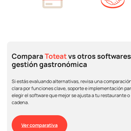
Agenda una demo
Pantalla de cocina (KDS)
Módulo ingredientes y costo de recetas
Stock Control
Toteat Autoatención
Toteat Delivery
Compara
Toteat
vs otros softwares
Toteat Pickup
gestión gastronómica
Lector Tarjeta NFC Mesero
Transferencia entre sucursales
Si estás evaluando alternativas, revisa una comparació
clara por funciones clave, soporte e implementación pa
API Inventarios
elegir el software que mejor se ajusta a tu restaurante o
API Compras
cadena.
API Ventas
Toteat Reservas
Ver comparativa