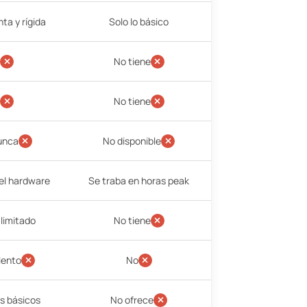
nta y rígida
Solo lo básico
No tiene
No tiene
unca
No disponible
el hardware
Se traba en horas peak
limitado
No tiene
 lento
No
es básicos
No ofrece