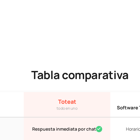
Tabla comparativa
Toteat
Software 
todo en uno
eat vs Software Tradicional vs Apps Básicas para restaurantes. To
Respuesta inmediata por chat
Horario