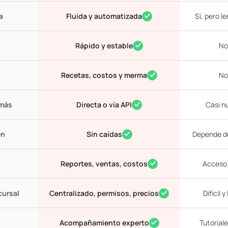
a
Fluida y automatizada
Sí, pero le
Rápido y estable
No
Recetas, costos y merma
No
 más
Directa o vía API
Casi n
en
Sin caídas
Depende d
Reportes, ventas, costos
Acceso 
cursal
Centralizado, permisos, precios
Difícil y
Acompañamiento experto
Tutorial