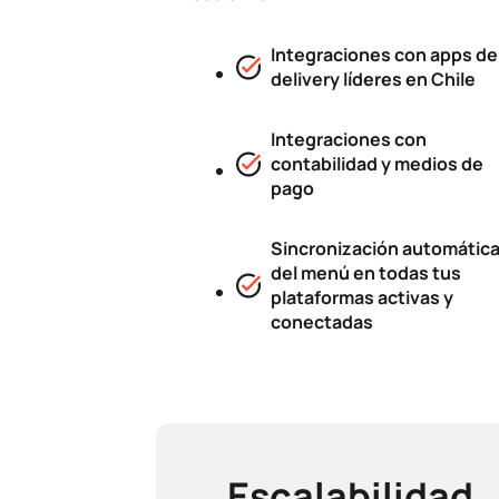
Integraciones con apps de
delivery líderes en Chile
Integraciones con
contabilidad y medios de
pago
Sincronización automátic
del menú en todas tus
plataformas activas y
conectadas
Escalabilidad