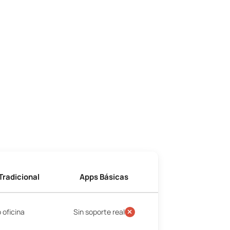
Tradicional
Apps Básicas
teat ofrece soporte 365 días, facturación electrónica integrada, 
 oficina
Sin soporte real