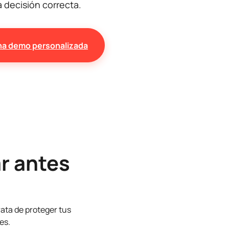
a decisión correcta.
na demo personalizada
r antes
rata de proteger tus
es.