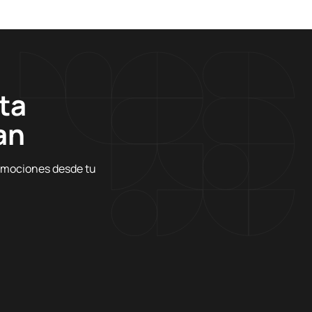
ta
an
romociones desde tu