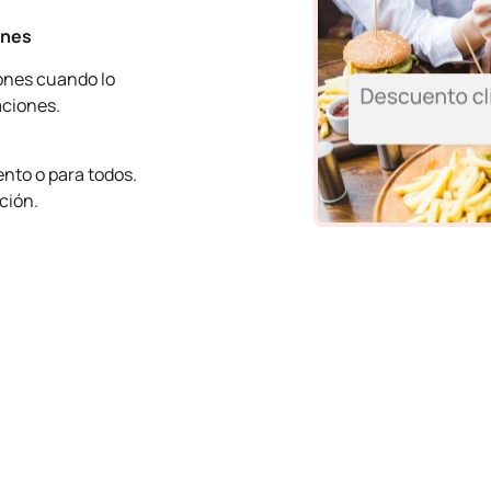
ones
iones cuando lo
aciones.
nto o para todos.
ción.