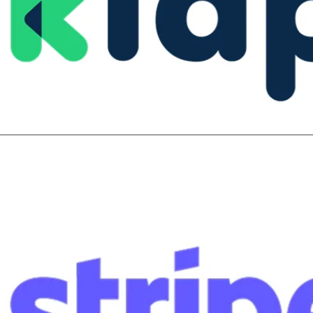
rminal no solo procesa pagos: emite boletas electrónicas, acep