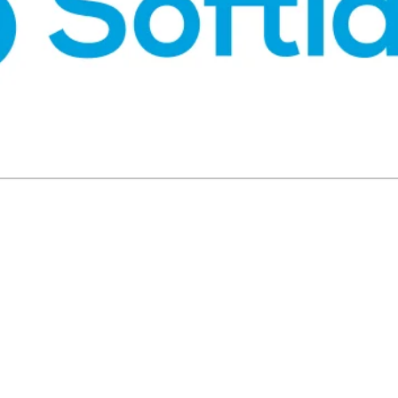
ecursos humanos. Evita procesos manuales, errores o duplicid