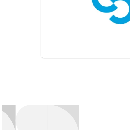
Softland Chile
Contabilidad, finanzas, inventario y r
Ver más →