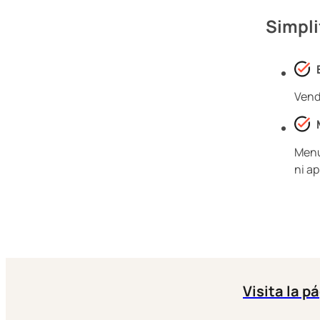
Simpli
Vend
Menú
ni ap
Visita la p