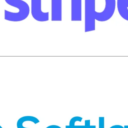
 es para escalar. Desde tu POS hasta ventas en línea, todo se s
in fricciones.