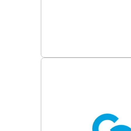
Stripe
Stripe en Chile no es solo para cobrar:
nuevos canales, monedas o mercados s
Ver más →