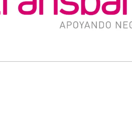
cio se procesa, verifica y concilia instantáneamente en tu fluj
 errores, cuellos de botella