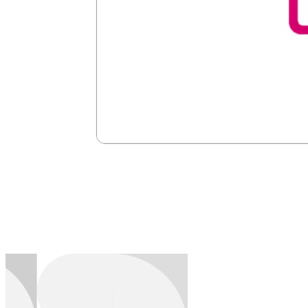
Transbank
Cada pago en sala, delivery o autoservi
con dispositivos físicos o web, y reduce
Ver más →