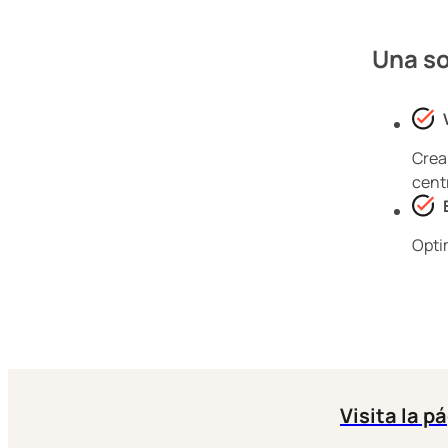
Una so
Crea
cent
Opti
Visita la p