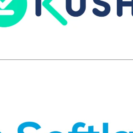
locales y una integración directa con Toteat que evita interme