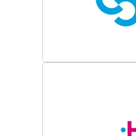
Softland Chile
Contabilidad, finanzas, inventario y r
Ver más →