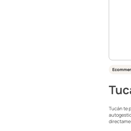
Ecommer
Tuc
Tucán te p
autogestio
directamen