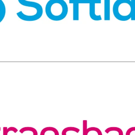
ecursos humanos. Evita procesos manuales, errores o duplicid