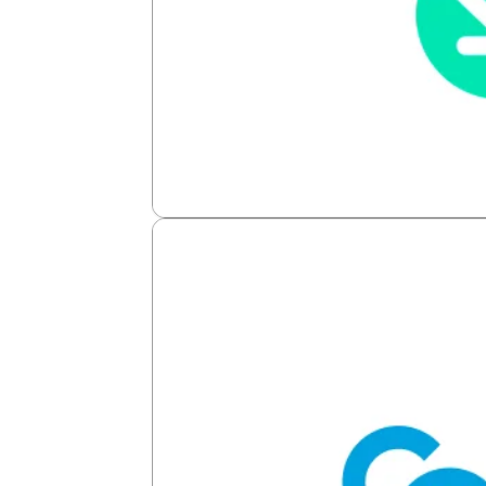
Kushki
Ofrece aceptación más fluida, tarifas 
Ver más →