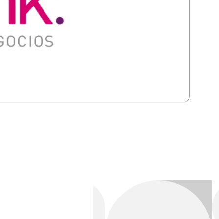
o operativo. Usa SDKs estables o API para integrar