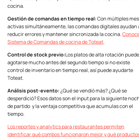
cocina.
Gestión de comandas en tiempo real:
Con múltiples me
activas simultáneamente, las comandas digitales ayudan 
reducir errores y mantener sincronizada la cocina.
Conoce
Sistema de Comandas de cocina de Toteat
.
Control de stock previo:
Los platos de alta rotación pued
agotarse mucho antes del segundo tiempo si no existe
control de inventario en tiempo real, así puede ayudarte
Toteat.
Análisis post-evento:
¿Qué se vendió más? ¿Qué se
desperdició? Esos datos son el input para la siguiente noc
de partido y la ventaja competitiva que acumulas con el
tiempo.
Los reportes y analytics para restaurantes permiten
identificar qué combos funcionaron mejor y qué producto