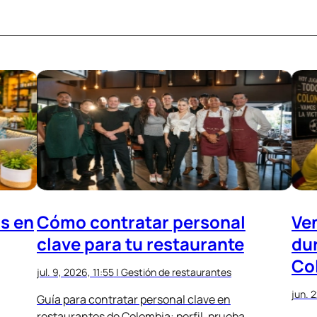
as en
Cómo contratar personal
Ve
clave para tu restaurante
du
Co
jul. 9, 2026, 11:55
|
Gestión de restaurantes
jun. 2
Guía para contratar personal clave en
restaurantes de Colombia: perfil, prueba