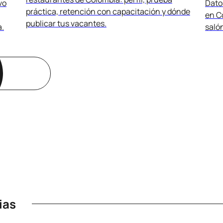
vo
Dato
práctica, retención con capacitación y dónde
en C
publicar tus vacantes.
a.
salón
ias