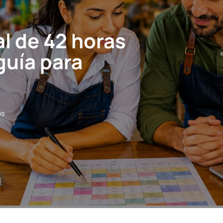
l de 42 horas
guía para
es